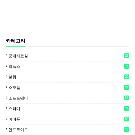
카테고리
공개자료실
28
리눅스
9
불황
20
소모품
22
소프트웨어
39
스터디
14
아이폰
59
안드로이드
15
6