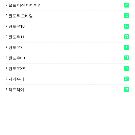
올드 머신 다이어리
26
윈도우 모바일
2
윈도우10
47
윈도우11
75
윈도우7
30
윈도우8.1
18
윈도우XP
5
자가수리
24
하드웨어
21