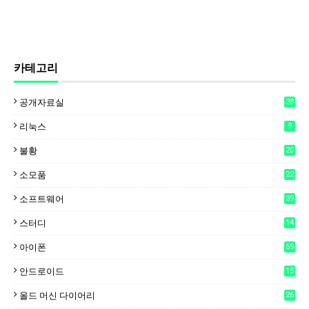
카테고리
공개자료실
28
리눅스
9
불황
20
소모품
22
소프트웨어
39
스터디
14
아이폰
59
안드로이드
15
6
올드 머신 다이어리
26