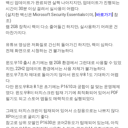
백신 업데이트가 완료되면 살짝 나아지지만, 업데이트가 진행되는
시간이 30분 이상 걸려서 실사용이 어렵다.
(설치한 백신은 Microsoft Security Essentials이며,
[
바로가기
]
참
조)
램 2GB 장착시 렉이 다소 줄어들긴 하지만, 실사용하기 어려운 건
마찬가지다.
유튜브 영상은 저화질로 간신히 돌아가긴 하지만, 렉이 심하다.
전체 화면으로 시청하는 건 불가능하다.
윈도우10 출시 초기에는 램 2GB 환경에서 그런대로 사용할 수 있었
지만, 22H2 업데이트 환경에서는 사용 자체가 불가능하다.
윈도우7조차 제대로 돌아가지 않아서 윈도우8.1도 기대하기 어렵
다.
다만 윈도우8과 8.1은 초기에는 P1610과 궁합이 잘 맞는 운영체제
였다. 윈도우8이 터치스크린 탑재 기기에 최적화되어 있어서 PDF
필기도 되고 스토어 앱들도 매력적으로 실행되었다.
그래도 터치스크린이 탑재되어 있어서 소장용으로는 나쁘지 않다.
XP머신으로 굴리기 좋다.
참고로 상위 모델인 P1630은 코어2듀오가 탑재되어 있는데, 아직