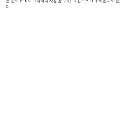
은 윈도우10도 그럭저럭 사용할 수 있고, 윈도우11 우회설치도 된
다.