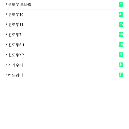
윈도우 모바일
2
윈도우10
47
윈도우11
75
윈도우7
30
윈도우8.1
18
윈도우XP
5
자가수리
24
하드웨어
21