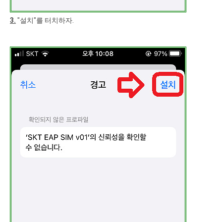
3.
"설치"를 터치하자.