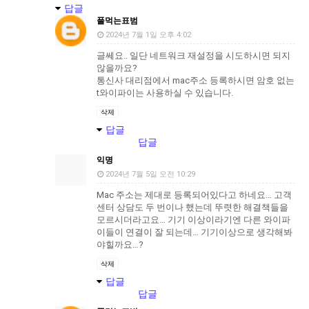
답글
풀먹는표범
2024년 7월 1일 오후 4:02
글쎄요.. 일단 네트워크 재설정을 시도하시면 되지
않을까요?
통신사 대리점에서 mac주소 등록하시면 암호 없는
t와이파이는 사용하실 수 있습니다.
삭제
답글
답글
익명
2024년 7월 5일 오전 10:29
Mac 주소는 제대로 등록되어있다고 하네요… 고객
센터 상담도 두 번이나 했는데 뚜렷한 해결책들을
모르시더라고요… 기기 이상이라기엔 다른 와이파
이들이 연결이 잘 되는데… 기기이상으로 생각해봐
야힐까요…?
삭제
답글
답글