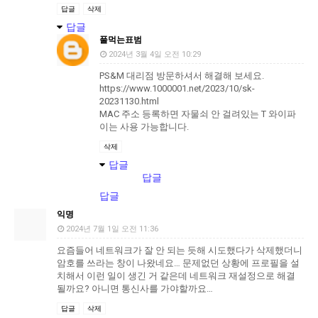
답글
삭제
답글
풀먹는표범
2024년 3월 4일 오전 10:29
PS&M 대리점 방문하셔서 해결해 보세요.
https://www.1000001.net/2023/10/sk-
20231130.html
MAC 주소 등록하면 자물쇠 안 걸려있는 T 와이파
이는 사용 가능합니다.
삭제
답글
답글
답글
익명
2024년 7월 1일 오전 11:36
요즘들어 네트워크가 잘 안 되는 듯해 시도했다가 삭제했더니
암호를 쓰라는 창이 나왔네요… 문제없던 상황에 프로필을 설
치해서 이런 일이 생긴 거 같은데 네트워크 재설정으로 해결
될까요? 아니면 통신사를 가야할까요…
답글
삭제