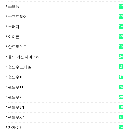
소모품
22
소프트웨어
39
스터디
14
아이폰
59
안드로이드
15
6
올드 머신 다이어리
26
윈도우 모바일
2
윈도우10
47
윈도우11
75
윈도우7
30
윈도우8.1
18
윈도우XP
5
자가수리
24