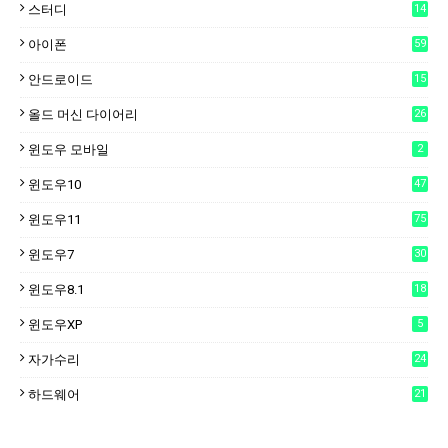
스터디
14
아이폰
59
안드로이드
15
6
올드 머신 다이어리
26
윈도우 모바일
2
윈도우10
47
윈도우11
75
윈도우7
30
윈도우8.1
18
윈도우XP
5
자가수리
24
하드웨어
21