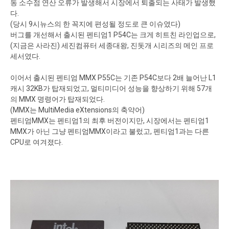
동 소수점 연산 오류가 발생해서 시장에서 퇴출되는 사태가 발생했
다.
(당시 9시뉴스의 한 꼭지에 편성될 정도로 큰 이슈였다)
버그를 개선해서 출시된 펜티엄1 P54C는 크게 히트친 라인업으로,
(지금은 사라진) 세진컴퓨터 세종대왕, 진돗개 시리즈의 메인 프로
세서였다.
이어서 출시된 펜티엄 MMX P55C는 기존 P54C보다 2배 늘어난 L1
캐시 32KB가 탑재되었고, 멀티미디어 성능을 향상하기 위해 57개
의 MMX 명령어가 탑재되었다.
(MMX는 MultiMedia eXtensions의 축약어)
펜티엄MMX는 펜티엄1의 최후 버전이지만, 시장에서는 펜티엄1
MMX가 아닌 그냥 펜티엄MMX이라고 불렀고, 펜티엄1과는 다른
CPU로 여겨졌다.