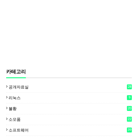
카테고리
공개자료실
28
리눅스
9
불황
20
소모품
22
소프트웨어
39