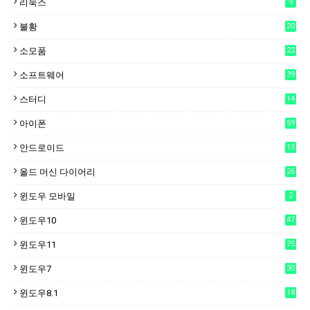
리눅스
9
불황
20
소모품
22
소프트웨어
39
스터디
14
아이폰
59
안드로이드
15
6
올드 머신 다이어리
26
윈도우 모바일
2
윈도우10
47
윈도우11
75
윈도우7
30
윈도우8.1
18