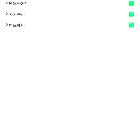
윈도우XP
5
자가수리
24
하드웨어
21