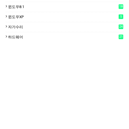
윈도우8.1
18
윈도우XP
5
자가수리
24
하드웨어
21