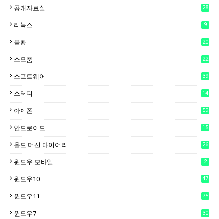
공개자료실
28
리눅스
9
불황
20
소모품
22
소프트웨어
39
스터디
14
아이폰
59
안드로이드
15
6
올드 머신 다이어리
26
윈도우 모바일
2
윈도우10
47
윈도우11
75
윈도우7
30