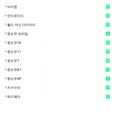
아이폰
59
안드로이드
15
6
올드 머신 다이어리
26
윈도우 모바일
2
윈도우10
47
윈도우11
75
윈도우7
30
윈도우8.1
18
윈도우XP
5
자가수리
24
하드웨어
21