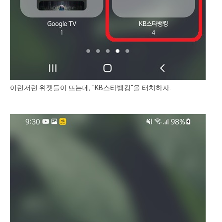
이런저런 위젯들이 뜨는데, "KB스타뱅킹"을 터치하자.