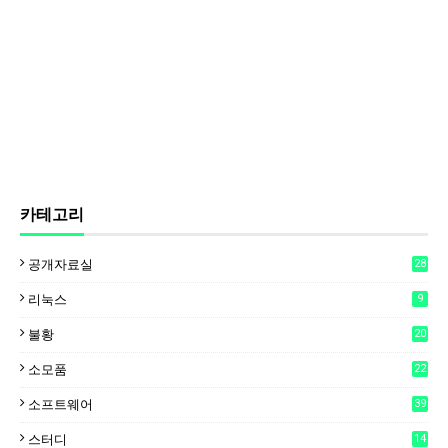
카테고리
공개자료실
28
리눅스
9
불황
20
소모품
22
소프트웨어
39
스터디
14