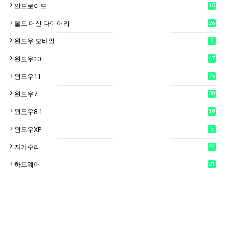
안드로이드
15
6
올드 머신 다이어리
26
윈도우 모바일
2
윈도우10
47
윈도우11
75
윈도우7
30
윈도우8.1
18
윈도우XP
5
자가수리
24
하드웨어
21