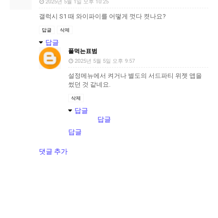
2025년 5월 1일 오후 10:25
갤럭시 S1 때 와이파이를 어떻게 껏다 켯나요?
답글
삭제
답글
풀먹는표범
2025년 5월 5일 오후 9:57
설정메뉴에서 켜거나 별도의 서드파티 위젯 앱을
썼던 것 같네요.
삭제
답글
답글
답글
댓글 추가