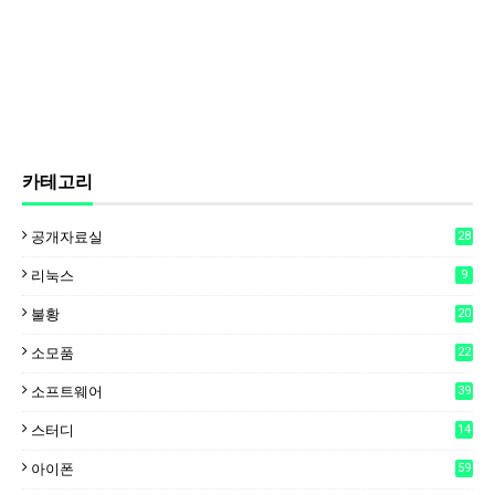
카테고리
공개자료실
28
리눅스
9
불황
20
소모품
22
소프트웨어
39
스터디
14
아이폰
59