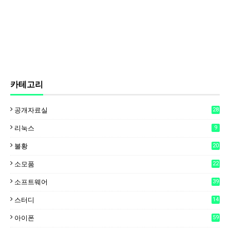
카테고리
공개자료실
28
리눅스
9
불황
20
소모품
22
소프트웨어
39
스터디
14
아이폰
59