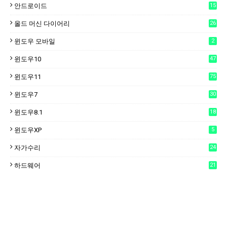
안드로이드
15
6
올드 머신 다이어리
26
윈도우 모바일
2
윈도우10
47
윈도우11
75
윈도우7
30
윈도우8.1
18
윈도우XP
5
자가수리
24
하드웨어
21